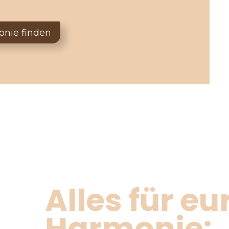
onie finden
Alles für eu
Harmonie: