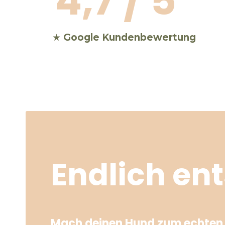
4,7 / 5
★
Google Kundenbewertung
Endlich en
Mach deinen Hund zum echten 