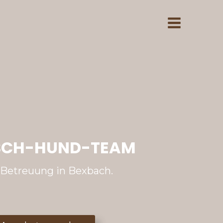
NSCH-HUND-TEAM
e Betreuung in Bexbach.