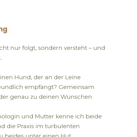
ung
icht nur folgt, sondern versteht – und
.
einen Hund, der an der Leine
freundlich empfängt? Gemeinsam
n, der genau zu deinen Wünschen
ologin und Mutter kenne ich beide
nd die Praxis im turbulenten
du beides unter einen Hut